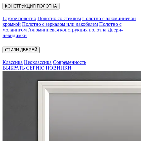
КОНСТРУКЦИЯ ПОЛОТНА
Глухое полотно
Полотно со стеклом
Полотно с алюминиевой
кромкой
Полотно с зеркалом или лакобелем
Полотно с
молдингом
Алюминиевая конструкция полотна
Двери-
невидимки
СТИЛИ ДВЕРЕЙ
Классика
Неоклассика
Современность
ВЫБРАТЬ СЕРИЮ
НОВИНКИ